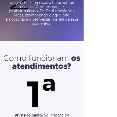
diagnósticos precisos e tratamentos
eficazes. Com empatia e
profissionalismo, Dr. Daril transforma
vidas, promovendo o equilíbrio
emocional e o bem-estar mental de seus
pacientes.
Como funcionam
os
atendimentos?
1ª
1ª
Primeiro passo:
Solicitação de