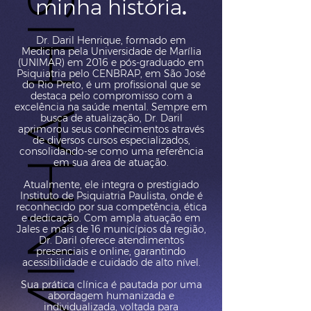
MINHA HISTÓRIA
MINHA HISTÓRIA
minha história
.
Dr. Daril Henrique, formado em
Medicina pela Universidade de Marília
(UNIMAR) em 2016 e pós-graduado em
Psiquiatria pelo CENBRAP, em São José
do Rio Preto, é um profissional que se
destaca pelo compromisso com a
excelência na saúde mental. Sempre em
busca de atualização, Dr. Daril
aprimorou seus conhecimentos através
de diversos cursos especializados,
consolidando-se como uma referência
em sua área de atuação.
Atualmente, ele integra o prestigiado
Instituto de Psiquiatria Paulista, onde é
reconhecido por sua competência, ética
e dedicação. Com ampla atuação em
Jales e mais de 16 municípios da região,
Dr. Daril oferece atendimentos
presenciais e online, garantindo
acessibilidade e cuidado de alto nível.
Sua prática clínica é pautada por uma
abordagem humanizada e
individualizada, voltada para