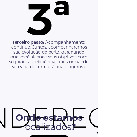
3ª
3ª
Terceiro passo:
Acompanhamento
contínuo. Juntos, acompanharemos
sua evolução de perto, garantindo
que você alcance seus objetivos com
segurança e eficiência, transformando
sua vida de forma rápida e rigorosa.
NDEREÇO
NDEREÇO
Onde estamos
localizados
?